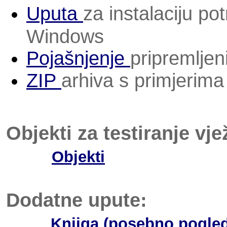
Uputa
za instalaciju
pot
Windows
Pojašnjenje
pripremljen
ZIP
arhiva s primjerima 
Objekti za testiranje vje
Objekti
Dodatne upute:
Knjiga (posebno pogle