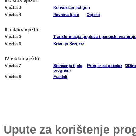
II ciklus vježbi:
Vježba 3
Konveksan poligon
Vježba 4
Ravnina tijelo
Objekti
III ciklus vježbi:
Vježba 5
Transformacija pogleda i perspektivna proje
Vježba 6
Krivulja Bezijera
IV ciklus vježbi:
Vježba 7
Sjenčanje tijela
Primjer za početak
,
(
3Dtro
program
)
Vježba 8
Fraktali
Upute za korištenje pr