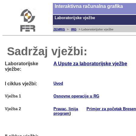
Interaktivna računalna grafika
Laboratorijske vježbe
ZEMRIS
>
IRG
> Laboratorijske vježbe
Sadržaj vježbi:
Laboratorijske
A Upute za laboratorijske vježbe
vježbe:
I ciklus vježbi:
Uvod
Vježba 1
Osnovne operacije u RG
Vježba 2
Pravac, linija
Primjer za početak Brese
program
)